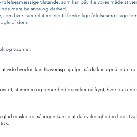
e følelsesmæssige tilstande, som kan påvirke vores måde at væ
 finde mere balance og klarhed.
, som hver især relaterer sig til forskellige følelsesmæssige tem
ogle af dem.
ok og traumer.
g at vide hvorfor, kan Bæverasp hjælpe, så du kan opnå indre ro
itet, stammen og generthed og virker på frygt, hvor du kende
 glad maske op, så ingen kan se at du i virkeligheden lider. 
tisk.