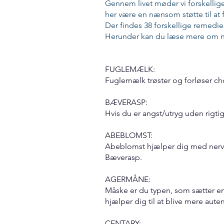
Gennem livet møder vi forskellig
her være en nænsom støtte til at
Der findes 38 forskellige remedier
Herunder kan du læse mere om n
FUGLEMÆLK:
Fuglemælk trøster og forløser ch
BÆVERASP:
Hvis du er angst/utryg uden rigti
ABEBLOMST:
Abeblomst hjælper dig med nervøs
Bæverasp.
AGERMÅNE:
Måske er du typen, som sætter en
hjælper dig til at blive mere auten
CENTARY: