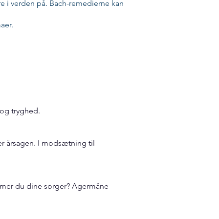
re i verden på. Bach-remedierne kan
aer.
 og tryghed.
r årsagen. I modsætning til
Dulmer du dine sorger? Agermåne