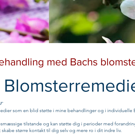
ehandling med Bachs blomst
 Blomsterremedi
er
ier som en blid støtte i mine behandlinger og i individuelle 
mæssige tilstande og kan støtte dig i perioder med forandring,
kabe større kontakt til dig selv og mere ro i dit indre liv.