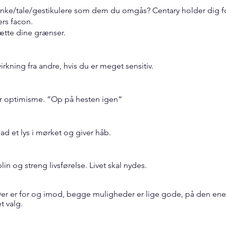
ke/tale/gestikulere som dem du omgås? Centary holder dig fora
rs facon.
ætte dine grænser.
rkning fra andre, hvis du er meget sensitiv.
er optimisme. ”Op på hesten igen”
ad et lys i mørket og giver håb.
in og streng livsførelse. Livet skal nydes.
 Der er for og imod, begge muligheder er lige gode, på den en
t valg.