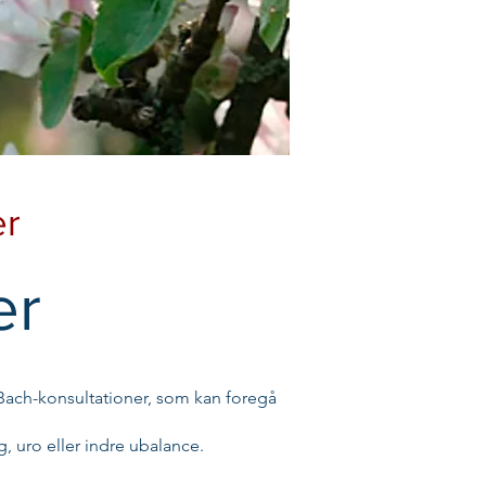
er
er
Bach-konsultationer, som kan foregå
 uro eller indre ubalance.